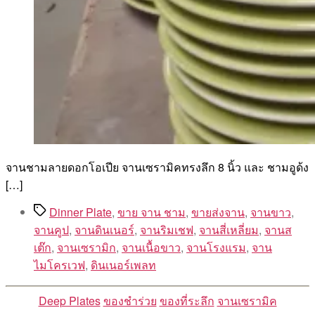
จานชามลายดอกโอเปีย จานเซรามิคทรงลึก 8 นิ้ว และ ชามอูด้ง
[…]
Tags
Dinner Plate
,
ขาย จาน ชาม
,
ขายส่งจาน
,
จานขาว
,
จานคูป
,
จานดินเนอร์
,
จานริมเชฟ
,
จานสี่เหลี่ยม
,
จานส
เต๊ก
,
จานเซรามิก
,
จานเนื้อขาว
,
จานโรงแรม
,
จาน
ไมโครเวฟ
,
ดินเนอร์เพลท
Categories
Deep Plates
ของชำร่วย
ของที่ระลึก
จานเซรามิค