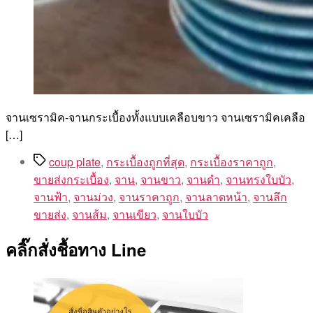
จานเซรามิค-จานกระเบื้องทั้งแบบเคลือบขาว จานเซรามิคเคลือ
[…]
Tags
coup plate
,
กระเบื้องถูกที่สุด
,
กระเบื้องราคาถูก
,
ขายส่งกระเบื้อง
,
จาน
,
จานขาว
,
จานดำ
,
จานทรงใบบัว
,
จานฟ้า
,
จานม่วง
,
จานราคาถูก
,
จานลาดหน้า
,
จานลึก
ขายส่ง
,
จานส้ม
,
จานเขียว
,
จานใบบัว
คลิ๊กสั่งชื้อทาง Line