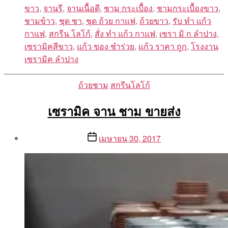
ขาว
,
จานรี
,
จานเนื้อดี
,
ชาม กระเบื้อง
,
ชามกระเบื้องขาว
,
ชามข้าว
,
ชุด ชา
,
ชุด ถ้วย กาแฟ
,
ถ้วยขาว
,
รับ ทํา แก้ว
กาแฟ
,
สกรีน โลโก้
,
สั่ง ทํา แก้ว กาแฟ
,
เซรา มิ ก ลำปาง
,
เซรามิคสีขาว
,
แก้ว ของ ชำร่วย
,
แก้ว ราคา ถูก
,
โรงงาน
เซรามิค ลำปาง
Categories
ถ้วยชาม
สกรีนโลโก้
เซรามิค จาน ชาม ขายส่ง
Post
Post
เมษายน 30, 2017
author
date
By
Aea