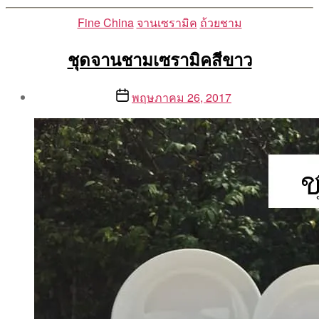
Categories
Fine China
จานเซรามิค
ถ้วยชาม
ชุดจานชามเซรามิคสีขาว
Post
Post
พฤษภาคม 26, 2017
author
date
By
Aea