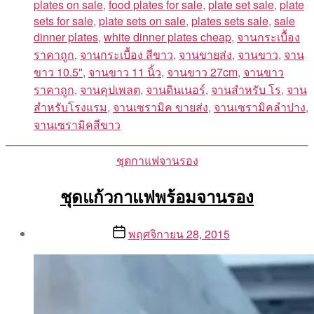
plates on sale
,
food plates for sale
,
plate set sale
,
plate
sets for sale
,
plate sets on sale
,
plates sets sale
,
sale
dinner plates
,
white dinner plates cheap
,
จานกระเบื้อง
ราคาถูก
,
จานกระเบื้อง สีขาว
,
จานขายส่ง
,
จานขาว
,
จาน
ขาว 10.5"
,
จานขาว 11 นิ้ว
,
จานขาว 27cm
,
จานขาว
ราคาถูก
,
จานคุปเพลต
,
จานดินเนอร์
,
จานสำหรับ โร
,
จาน
สำหรับโรงแรม
,
จานเซรามิค ขายส่ง
,
จานเซรามิคลำปาง
,
จานเซรามิคสีขาว
Categories
ชุดกาแฟจานรอง
ชุดแก้วกาแฟพร้อมจานรอง
Post
Post
พฤศจิกายน 28, 2015
author
date
By
Aea