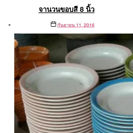
จานวนขอบสี 8 นิ้ว
Post
Post
กันยายน 11, 2016
author
date
By
Aea