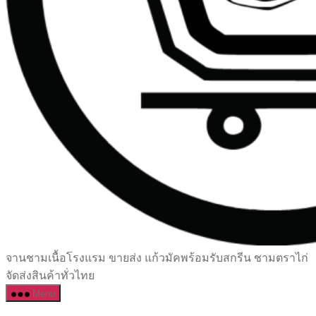
เซรามิค
จานชามเนื้อโรงแรม ขายส่ง แก้วมัคพร้อมรับสกรีน ชามตราไก่
ครบ
จัดส่งสินค้าทั่วไทย
ครัน
Menu
ราคา