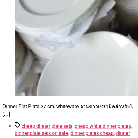
Dinner Flat Plate 27 cm. whiteware จานขาวเซรามิคสำหรับโ
[…]
Tags
cheap dinner plate sets
,
cheap white dinner plates
,
dinner plate sets on sale
,
dinner plates cheap
,
dinner