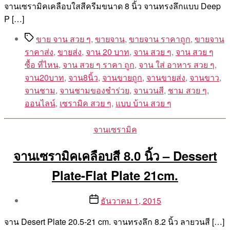
จานเซรามิคเคลือบใสสีครีมขนาด 8 นิ้ว จานทรงลึกแบบ Deep
P […]
Tags
ขาย จาน สวย ๆ
,
ขายจาน
,
ขายจาน ราคาถูก
,
ขายจาน
ราคาส่ง
,
ขายส่ง
,
จาน 20 บาท
,
จาน สวย ๆ
,
จาน สวย ๆ
ซื้อ ที่ไหน
,
จาน สวย ๆ ราคา ถูก
,
จาน ใส่ อาหาร สวย ๆ
,
จาน20บาท
,
จาน8นิ้ว
,
จานขายถูก
,
จานขายส่ง
,
จานขาว
,
จานชาม
,
จานชามของชำร่วย
,
จานวนสี
,
ชาม สวย ๆ
,
ออนไลน์
,
เซรามิค สวย ๆ
,
แบบ บ้าน สวย ๆ
Categories
จานเซรามิค
จานเซรามิคเคลือบสี 8.0 นิ้ว – Dessert
Plate-Flat Plate 21cm.
Post
Post
ธันวาคม 1, 2015
author
date
By
จาน Desert Plate 20.5-21 cm. จานทรงลึก 8.2 นิ้ว ลายวนสี […]
Aea