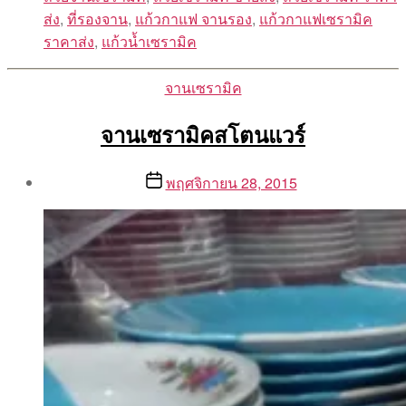
ส่ง
,
ที่รองจาน
,
แก้วกาแฟ จานรอง
,
แก้วกาแฟเซรามิค
ราคาส่ง
,
แก้วน้ำเซรามิค
Categories
จานเซรามิค
จานเซรามิคสโตนแวร์
Post
Post
พฤศจิกายน 28, 2015
author
date
By
Aea