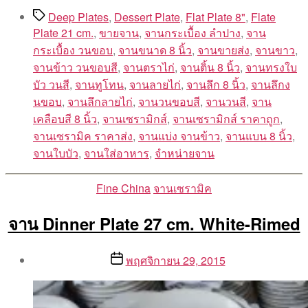
Tags
Deep Plates
,
Dessert Plate
,
Flat Plate 8"
,
Flate
Plate 21 cm.
,
ขายจาน
,
จานกระเบื้อง ลำปาง
,
จาน
กระเบื้อง วนขอบ
,
จานขนาด 8 นิ้ว
,
จานขายส่ง
,
จานขาว
,
จานข้าว วนขอบสี
,
จานตราไก่
,
จานติ้น 8 นิ้ว
,
จานทรงใบ
บัว วนสี
,
จานทูโทน
,
จานลายไก่
,
จานลึก 8 นิ้ว
,
จานลึกง
นขอบ
,
จานลึกลายไก่
,
จานวนขอบสี
,
จานวนสี
,
จาน
เคลือบสี 8 นิ้ว
,
จานเซรามิกส์
,
จานเซรามิกส์ ราคาถูก
,
จานเซรามิค ราคาส่ง
,
จานแบ่ง จานข้าว
,
จานแบน 8 นิ้ว
,
จานใบบัว
,
จานใส่อาหาร
,
จำหน่ายจาน
Categories
Fine China
จานเซรามิค
จาน Dinner Plate 27 cm. White-Rimed
Post
Post
พฤศจิกายน 29, 2015
author
date
By
Aea