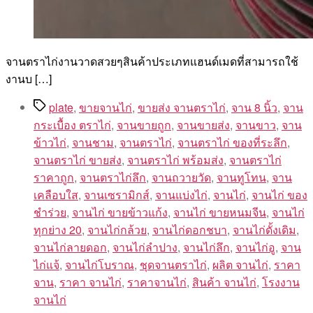
จานตราไก่งานวาดสวยๆสินค้าประเภทแฮนด์เมดที่สามารถใช้
งานบ […]
Tags
plate
,
ขายจานไก่
,
ขายส่ง จานตราไก่
,
จาน 8 นิ้ว
,
จาน
กระเบื้อง ตราไก่
,
จานขายถูก
,
จานขายส่ง
,
จานขาว
,
จาน
ข้าวไก่
,
จานชาม
,
จานตราไก่
,
จานตราไก่ ของที่ระลึก
,
จานตราไก่ ขายส่ง
,
จานตราไก่ พร้อมส่ง
,
จานตราไก่
ราคาถูก
,
จานตราไก่ลึก
,
จานถวายวัด
,
จานทูโทน
,
จาน
เคลือบใส
,
จานเซรามิกส์
,
จานแบ่งไก่
,
จานไก่
,
จานไก่ ของ
ชำร่วย
,
จานไก่ ขายข้าวแก้ง
,
จานไก่ ขายหนมจีน
,
จานไก่
ทุกย่าง 20
,
จานไก่กล้วย
,
จานไก่ดอกชบา
,
จานไก่ดั้งเดิม
,
จานไก่ลายดอก
,
จานไก่ลำปาง
,
จานไก่ลึก
,
จานไก่อู
,
จาน
ไก่แจ้
,
จานไก่โบราณ
,
ชุดจานตราไก่
,
ผลิต จานไก่
,
ราคา
จาน
,
ราคา จานไก่
,
ราคาจานไก่
,
สินค้า จานไก่
,
โรงงาน
จานไก่