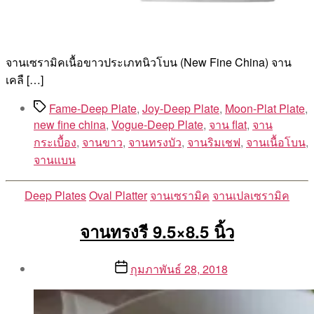
จานเซรามิคเนื้อขาวประเภทนิวโบน (New Fine China) จาน
เคลื […]
Tags
Fame-Deep Plate
,
Joy-Deep Plate
,
Moon-Plat Plate
,
new fine china
,
Vogue-Deep Plate
,
จาน flat
,
จาน
กระเบื้อง
,
จานขาว
,
จานทรงบัว
,
จานริมเชฟ
,
จานเนื้อโบน
,
จานแบน
Categories
Deep Plates
Oval Platter
จานเซรามิค
จานเปลเซรามิค
จานทรงรี 9.5×8.5 นิ้ว
Post
Post
กุมภาพันธ์ 28, 2018
author
date
By
Aea