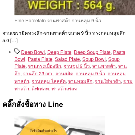
Fine Porcelain จานพาสต้า จานหลุม 9 นิ้ว
จานเซรามิคทรงลึก-จานพาสต้าขนาด 9 นิ้ว ทรงกลมหลุมลึก
5.0 […]
Tags
Deep Bowl
,
Deep Plate
,
Deep Soup Plate
,
Pasta
Bowl
,
Pasta Plate
,
Salad Plate
,
Soup Bowl
,
Soup
Plate
,
จานกระเบื้องลึก
,
จานซุป 9 นิ้ว
,
จานพาสต้า
,
จาน
ลึก
,
จานลึก 23 cm.
,
จานสลัด
,
จานหลุม 9 นิ้ว
,
จานหลุม
พาสต้า
,
จานหลุม ใส่สลัด
,
จานหลุมลึก
,
จานใส่พาต้า
,
ชาม
พาสต้า
,
ดีฟเพลท
,
พาสต้าเพลท
คลิ๊กสั่งชื้อทาง Line