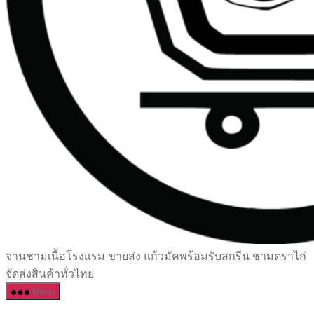
เซรามิค
จานชามเนื้อโรงแรม ขายส่ง แก้วมัคพร้อมรับสกรีน ชามตราไก่
ครบ
จัดส่งสินค้าทั่วไทย
ครัน
Menu
ราคา