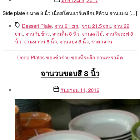
มกราคม 3, 2017
author
date
By
Side plate ขนาด 8 นิ้ว เนื้อสโตนแวร์เคลือบสีล้วน จานแบน […]
Aea
Tags
Dessert Plate
,
จาน 21 cm.
,
จาน 21.5 cm.
,
จาน 22
cm.
,
จานกับข้าว
,
จานตื้น 8 นิ้ว
,
จานผลไม้
,
จานริมเชฟ 8
นิ้ว
,
จานหวาน 8 นิ้ว
,
จานแบ่ง 8 นิ้ว
,
ราคาจาน
Categories
Deep Plates
ของชำร่วย
ของที่ระลึก
จานเซรามิค
จานวนขอบสี 8 นิ้ว
Post
Post
กันยายน 11, 2016
author
date
By
Aea