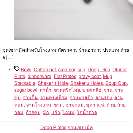
ชุดเซรามิคสำหรับโรงแรม ภัตราคาร ร้านอาหาร ประเภท ถ้วย
จ […]
Tags
Bowl
,
Coffee pot
,
creamer
,
cup
,
Deep Dish
,
Dinner
Plate
,
dinnerware
,
Flat Plates
,
gravy boat
,
Mug
Stackable
,
Shaker 1 Hole
,
Shaker 3 Holes
,
Soup Cup
,
sugar bowl
,
กาน้ำ
,
ขวดพริกไทย
,
ขวดเกลือ
,
จาน
,
จาน
ซุป
,
จานตื้น
,
จานทรงเลี่ยม
,
จานพาสต้า
,
จานรอง
,
จาน
หลุม
,
จานโรงแรม
,
ชาม
,
ชามกลม
,
ชุดกาแฟ
,
ถ้วย
,
ถ้วย
กลม
,
ถ้วยซุป
,
มัก
,
แก้ว
,
โถนม
,
โถน้ำตาล
Categories
Deep Plates
จานเซรามิค