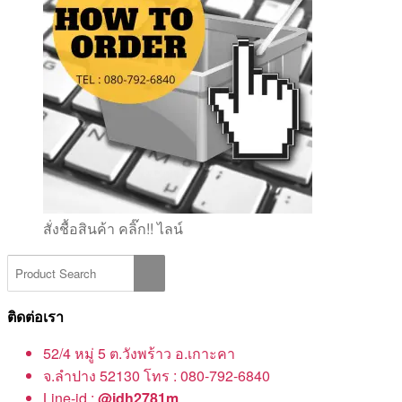
สั่งชื้อสินค้า คลิ๊ก!! ไลน์
ติดต่อเรา
52/4 หมู่ 5 ต.วังพร้าว อ.เกาะคา
จ.ลำปาง 52130 โทร : 080-792-6840
Line-id :
@idh2781m