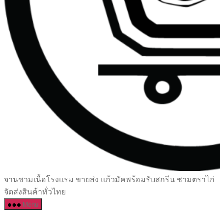
เซรามิค
จานชามเนื้อโรงแรม ขายส่ง แก้วมัคพร้อมรับสกรีน ชามตราไก่
ครบ
จัดส่งสินค้าทั่วไทย
ครัน
Menu
ราคา