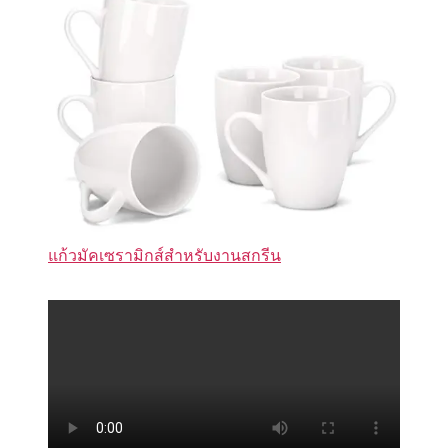
แก้วมัคเซรามิกส์สำหรับงานสกรีน