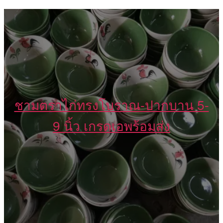
ชามตราไก่ทรงโบราณ-ปากบาน 5-
9 นิ้ว เกรดเอพร้อมส่ง