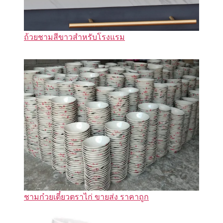
ถ้วยชามสีขาวสำหรับโรงแรม
ชามก๋วยเตี๋ยวตราไก่ ขายส่ง ราคาถูก