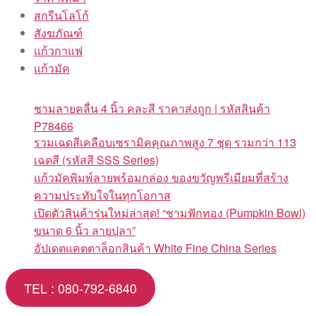
สกรีนโลโก้
สังฆภัณฑ์
แก้วกาแฟ
แก้วมัค
ชามลายคลื่น 4 นิ้ว คละสี ราคาส่งถูก | รหัสสินค้า
P78466
รวมเฉดสีเคลือบเซรามิคคุณภาพสูง 7 ชุด รวมกว่า 113
เฉดสี (รหัสสี SSS Series)
แก้วมัคพิมพ์ลายพร้อมกล่อง ของขวัญพรีเมียมที่สร้าง
ความประทับใจในทุกโอกาส
เปิดตัวสินค้ารุ่นใหม่ล่าสุด! “ชามฟักทอง (Pumpkin Bowl)
ขนาด 6 นิ้ว ลายปลา”
อัปเดตแคตตาล็อกสินค้า White Fine China Series
TEL : 080-792-6840