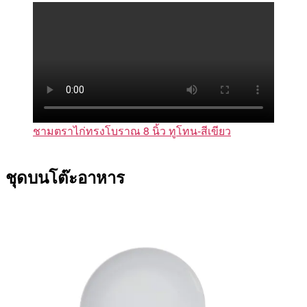
ชามตราไก่ทรงโบราณ 8 นิ้ว ทูโทน-สีเขียว
ชุดบนโต๊ะอาหาร