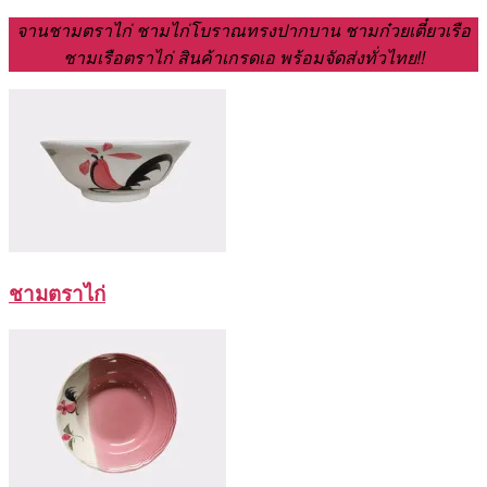
จานชามตราไก่ ชามไก่โบราณทรงปากบาน ชามก๋วยเตี๋ยวเรือ
ชามเรือตราไก่ สินค้าเกรดเอ พร้อมจัดส่งทั่วไทย!!
ชามตราไก่