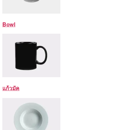
Bowl
แก้วมัค