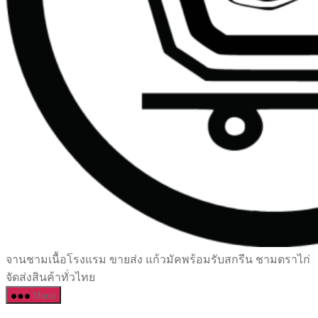
เซรามิค
จานชามเนื้อโรงแรม ขายส่ง แก้วมัคพร้อมรับสกรีน ชามตราไก่
ครบ
จัดส่งสินค้าทั่วไทย
ครัน
Menu
ราคา