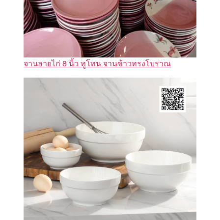
จานลายไก่ 8 นิ้ว ทูโทน จานข้าวทรงโบราณ