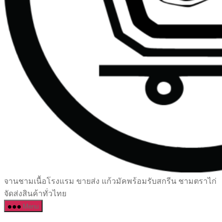
เซรามิค
จานชามเนื้อโรงแรม ขายส่ง แก้วมัคพร้อมรับสกรีน ชามตราไก่
ครบ
จัดส่งสินค้าทั่วไทย
ครัน
Menu
ราคา