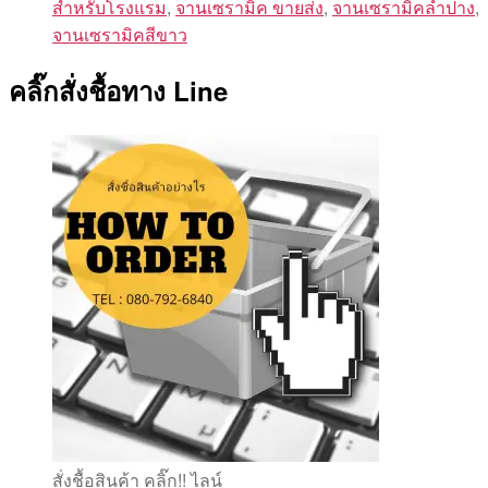
สำหรับโรงแรม
,
จานเซรามิค ขายส่ง
,
จานเซรามิคลำปาง
,
จานเซรามิคสีขาว
คลิ๊กสั่งชื้อทาง Line
สั่งชื้อสินค้า คลิ๊ก!! ไลน์