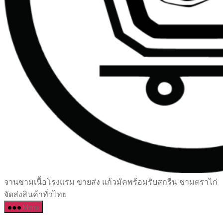
เซรามิค
จานชามเนื้อโรงแรม ขายส่ง แก้วมัคพร้อมรับสกรีน ชามตราไก่
ครบ
จัดส่งสินค้าทั่วไทย
ครัน
Menu
ราคา