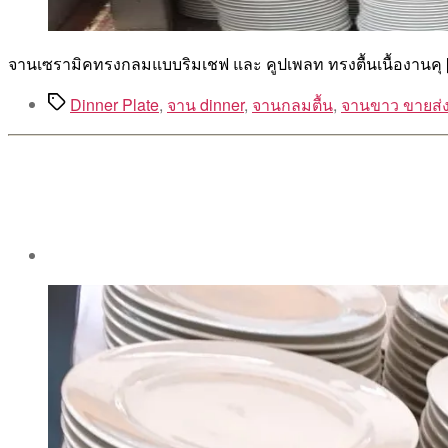
จานเซรามิคทรงกลมแบบริมเชฟ และ คูปเพลท ทรงตื้นเนื้องานคุ 
Tags
Dinner Plate
,
จาน dinner
,
จานกลมตื้น
,
จานขาว ขายส่
Post
author
By
Aea