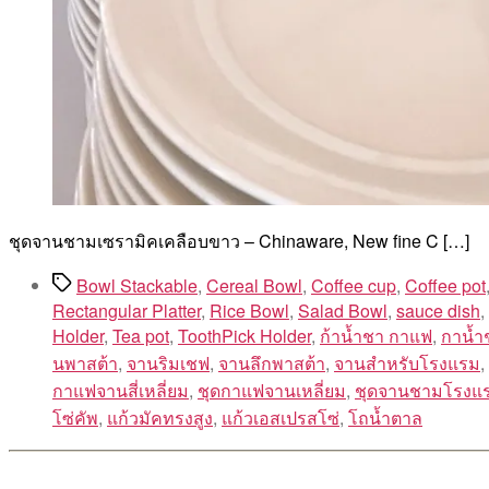
ชุดจานชามเซรามิคเคลือบขาว – Chinaware, New fine C […]
Tags
Bowl Stackable
,
Cereal Bowl
,
Coffee cup
,
Coffee pot
Rectangular Platter
,
Rice Bowl
,
Salad Bowl
,
sauce dish
,
Holder
,
Tea pot
,
ToothPick Holder
,
ก้าน้ำชา กาแฟ
,
กาน้ำ
นพาสต้า
,
จานริมเชฟ
,
จานลึกพาสต้า
,
จานสำหรับโรงแรม
,
กาแฟจานสี่เหลี่ยม
,
ชุดกาแฟจานเหลี่ยม
,
ชุดจานชามโรงแ
โซ่คัพ
,
แก้วมัคทรงสูง
,
แก้วเอสเปรสโซ่
,
โถน้ำตาล