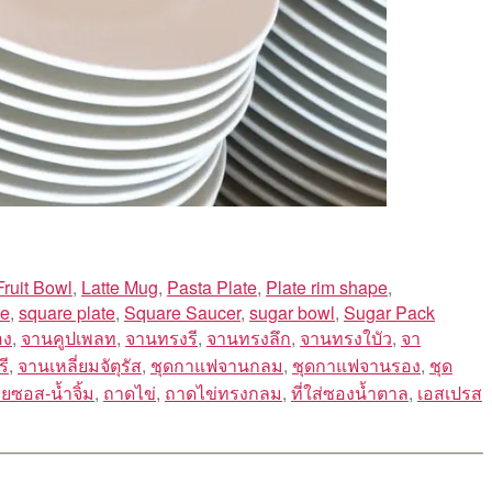
Fruit Bowl
,
Latte Mug
,
Pasta Plate
,
Plate rim shape
,
te
,
square plate
,
Square Saucer
,
sugar bowl
,
Sugar Pack
อง
,
จานคูปเพลท
,
จานทรงรี
,
จานทรงลึก
,
จานทรงใบัว
,
จา
ี
,
จานเหลี่ยมจัตุรัส
,
ชุดกาแฟจานกลม
,
ชุดกาแฟจานรอง
,
ชุด
วยซอส-น้ำจิ้ม
,
ถาดไข่
,
ถาดไข่ทรงกลม
,
ที่ใส่ซองน้ำตาล
,
เอสเปรส