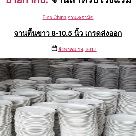
Categories
Fine China
จานเซรามิค
จานตื้นขาว 8-10.5 นิ้ว เกรดส่งออก
Post
สิงหาคม 19, 2017
date