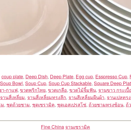
,
coup plate
,
Deep Dish
,
Deep Plate
,
Egg cup
,
Esspresso Cup
,
Soup Bowl
,
Soup Cup
,
Soup Cup Stackable
,
Square Deep Pla
ชา-กาแฟ
,
ขวดพริกไทย
,
ขวดเกลือ
,
ขวดไม้จิ้มฟัน
,
จานขาว กระเบื้
จานสี่เหลี่ยม
,
จานสี่เหลี่ยมทรงลึก
,
จานสีเหลี่ยมผืนผ้า
,
จานเปลทรงร
รม
,
ชุดถ้วยชาม
,
ชุดเซรามิค
,
ชุดเอสเปรสโซ่
,
ถ้วยชามทรงซ้อน
,
ถ้
Categories
Fine China
จานเซรามิค