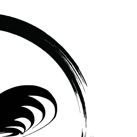
เซรามิค
ครบ
ครัน
ราคา
โรงงาน