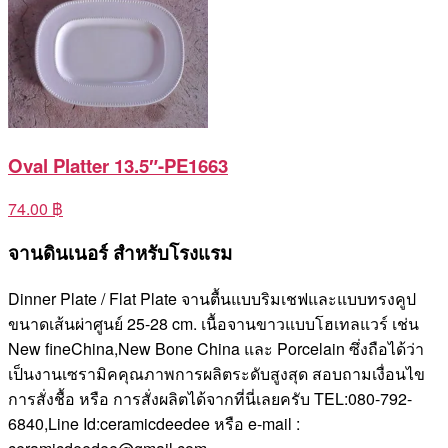
Oval Platter 13.5″-PE1663
74.00 ฿
จานดินเนอร์ สำหรับโรงแรม
Dinner Plate / Flat Plate จานตื้นแบบริมเชฟและแบบทรงคูป
ขนาดเส้นผ่าศูนย์ 25-28 cm. เนื้อจานขาวแบบโฮเทลแวร์ เช่น
New fineChina,New Bone China และ Porcelain ซึ่งถือได้ว่า
เป็นงานเซรามิคคุณภาพการผลิตระดับสูงสุด สอบถามเงื่อนไข
การสั่งชื้อ หรือ การสั่งผลิตได้จากที่นี่เลยครับ TEL:080-792-
6840,Line Id:ceramicdeedee หรือ e-mail :