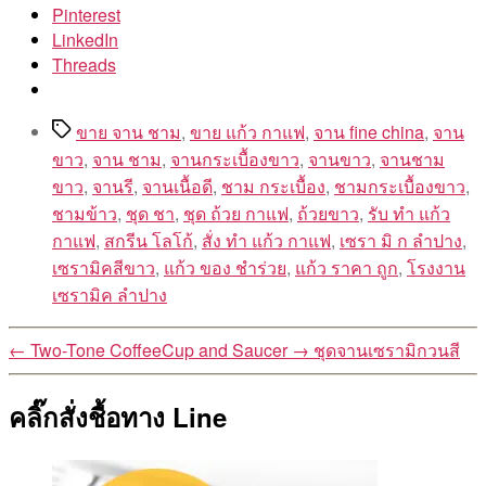
Pinterest
LinkedIn
Threads
Tags
ขาย จาน ชาม
,
ขาย แก้ว กาแฟ
,
จาน fine china
,
จาน
ขาว
,
จาน ชาม
,
จานกระเบื้องขาว
,
จานขาว
,
จานชาม
ขาว
,
จานรี
,
จานเนื้อดี
,
ชาม กระเบื้อง
,
ชามกระเบื้องขาว
,
ชามข้าว
,
ชุด ชา
,
ชุด ถ้วย กาแฟ
,
ถ้วยขาว
,
รับ ทํา แก้ว
กาแฟ
,
สกรีน โลโก้
,
สั่ง ทํา แก้ว กาแฟ
,
เซรา มิ ก ลำปาง
,
เซรามิคสีขาว
,
แก้ว ของ ชำร่วย
,
แก้ว ราคา ถูก
,
โรงงาน
เซรามิค ลำปาง
←
Two-Tone CoffeeCup and Saucer
→
ชุดจานเซรามิกวนสี
คลิ๊กสั่งชื้อทาง Line