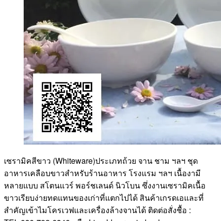
เซรามิคสีขาว (Whiteware)ประเภทถ้วย จาน ชาม ฯลฯ ชุด
อาหารเคลือบขาวสำหรับร้านอาหาร โรงแรม ฯลฯ เนื้องามี
หลายแบบ สโตนแวร์ พอร์ชเลนด์ นิวโบน ซึ่งงานเซรามิคเนื้อ
ขาวเรียบง่ายทดแทนของเก่าที่แตกไปได้ สินค้าเกรดเอและที่
สำคัญเข้าไมโครเวฟและเครื่องล้างจานได้ ติดต่อสั่งชื้อ :