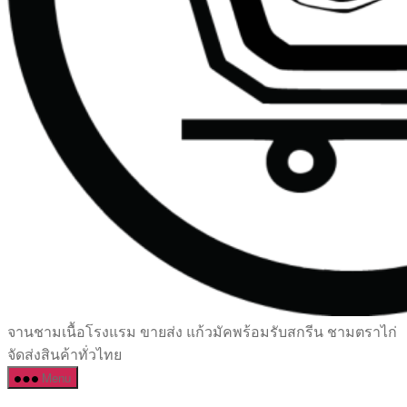
เซรามิค
จานชามเนื้อโรงแรม ขายส่ง แก้วมัคพร้อมรับสกรีน ชามตราไก่
ครบ
จัดส่งสินค้าทั่วไทย
ครัน
Menu
ราคา