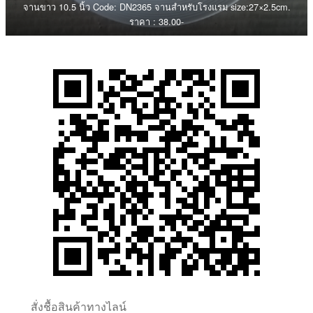
จานขาว 10.5 นิ้ว Code: DN2365 จานสำหรับโรงแรม size:27×2.5cm.
ราคา : 38.00-
สั่งชื้อสินค้าทางไลน์