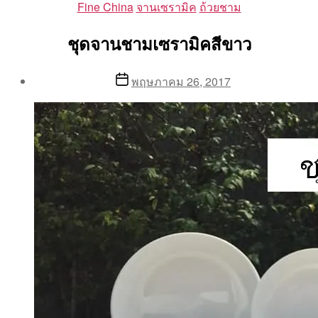
Categories
Fine China
จานเซรามิค
ถ้วยชาม
ชุดจานชามเซรามิคสีขาว
Post
Post
พฤษภาคม 26, 2017
author
date
By
Aea