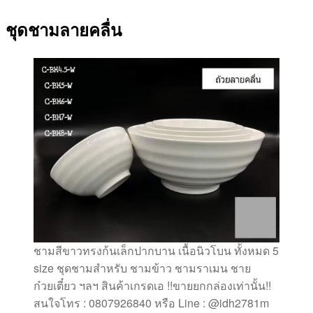
ชุดชามลายคลื่น
ชามสีขาวทรงก้นเล็กปากบาน เนื้อนิวโบน ทั้งหมด 5
size ชุดชามสำหรับ ชามข้าว ชามราเมน ชาย
ก๋วยเตี๋ยว ฯลฯ สินค้าเกรดเอ !!ขายยกกล่องเท่านั้น!!
สนใจโทร : 0807926840 หรือ Line : @idh2781m