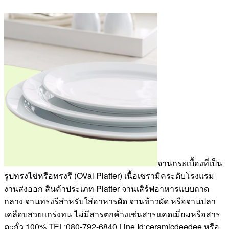
จานกระเบื้องที่เป็น
รูปทรงไข่หรือทรงรี (OVal Platter) เนื้อเซรามิคระดับโรงแรม
งานส่งออก สินค้าประเภท Platter จานเสิร์ฟอาหารแบบถาด
กลาง จานทรงรีสำหรับใส่อาหารผัด จานข้าวผัด หรือจานปลา
เคลือบสวยแกร่งทน ไม่มีสารตกค้างเช่นสารแคดเมี่ยมหรือสาร
ตะกั่ว 100% TEL:080-792-6840,Line Id:ceramicdeedee หรือ