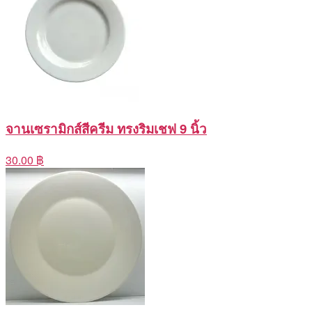
จานเซรามิกส์สีครีม ทรงริมเชฟ 9 นิ้ว
30.00 ฿