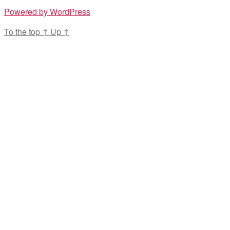
Powered by WordPress
To the top
↑
Up
↑