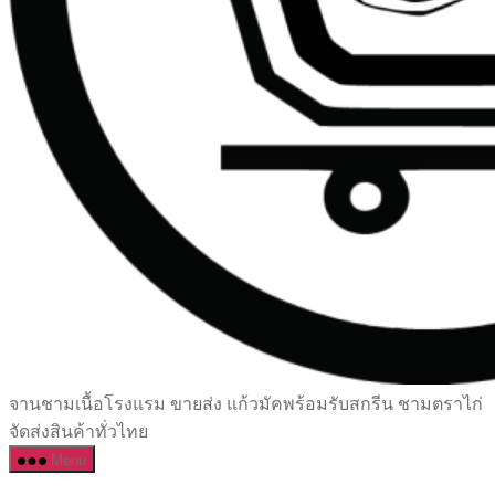
เซรามิค
จานชามเนื้อโรงแรม ขายส่ง แก้วมัคพร้อมรับสกรีน ชามตราไก่
ครบ
จัดส่งสินค้าทั่วไทย
ครัน
Menu
ราคา