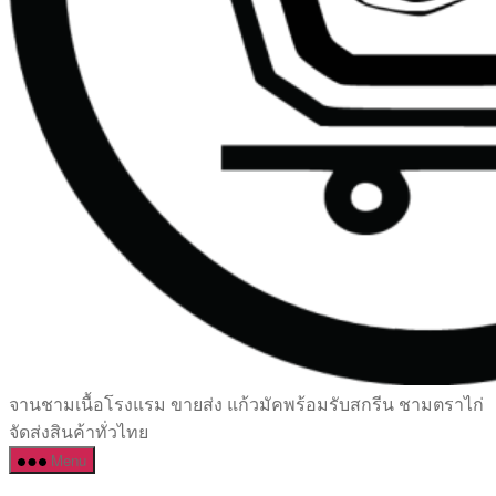
เซรามิค
จานชามเนื้อโรงแรม ขายส่ง แก้วมัคพร้อมรับสกรีน ชามตราไก่
ครบ
จัดส่งสินค้าทั่วไทย
ครัน
Menu
ราคา