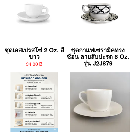
ชุดเอสเปรสโซ่ 2 Oz. สี
ชุดกาแฟเซรามิคทรง
ขาว
ซ้อน ลายสับปะรด 6 Oz.
รุ่น J2J879
34.00 ฿