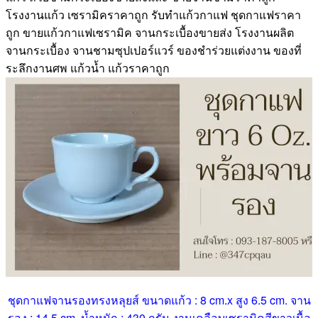
โรงงานแก้ว เซรามิคราคาถูก รับทําแก้วกาแฟ ชุดกาแฟราคา
ถูก ขายแก้วกาแฟเซรามิค จานกระเบื้องขายส่ง โรงงานผลิต
จานกระเบื้อง จานชามซุปเปอร์แวร์ ของชำร่วยแต่งงาน ของที่
ระลึกงานศพ แก้วน้ำ แก้วราคาถูก
ชุดกาแฟจานรองทรงหลุยส์ ขนาดแก้ว : 8 cm.x สูง 6.5 cm. จาน
รอง : 14.5 cm. น้ำหนัก : 430 กรัม งานเคลือบเซรามิคสีขาวเนื้อ