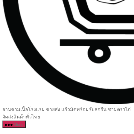
เซรามิค
จานชามเนื้อโรงแรม ขายส่ง แก้วมัคพร้อมรับสกรีน ชามตราไก่
ครบ
จัดส่งสินค้าทั่วไทย
ครัน
Menu
ราคา