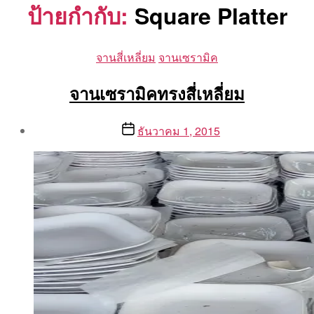
ป้ายกำกับ:
Square Platter
Categories
จานสี่เหลี่ยม
จานเซรามิค
จานเซรามิคทรงสี่เหลี่ยม
Post
Post
ธันวาคม 1, 2015
author
date
By
Aea