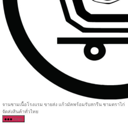
เซรามิค
จานชามเนื้อโรงแรม ขายส่ง แก้วมัคพร้อมรับสกรีน ชามตราไก่
ครบ
จัดส่งสินค้าทั่วไทย
ครัน
Menu
ราคา