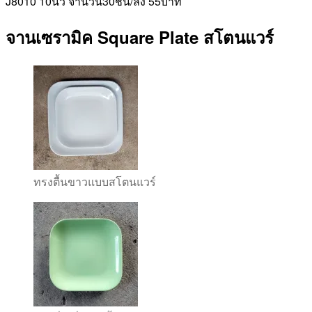
J8010 10นิว จำนวน30ชิน/ลัง 55บาท
จานเซรามิค Square Plate สโตนแวร์
ทรงตื้นขาวแบบสโตนแวร์