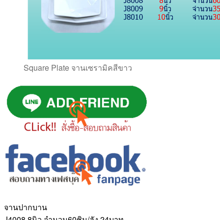
Square Plate จานเซรามิคสีขาว
จานปากบาน
J4008 8นิว จำนวน60ชิน/ลัง 24บาท