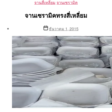
Categories
จานสี่เหลี่ยม
จานเซรามิค
จานเซรามิคทรงสี่เหลี่ยม
Post
Post
ธันวาคม 1, 2015
author
date
By
Aea