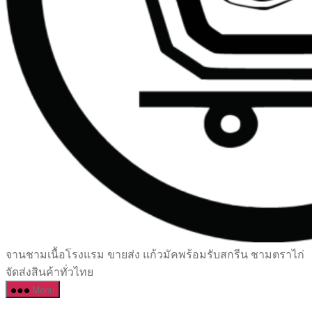
เซรามิค
จานชามเนื้อโรงแรม ขายส่ง แก้วมัคพร้อมรับสกรีน ชามตราไก่
ครบ
จัดส่งสินค้าทั่วไทย
ครัน
Menu
ราคา