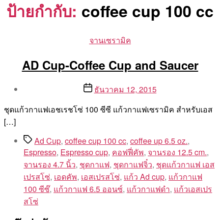
ป้ายกำกับ:
coffee cup 100 cc
Categories
จานเซรามิค
AD Cup-Coffee Cup and Saucer
Post
Post
ธันวาคม 12, 2015
author
date
By
ชุดแก้วกาแฟเอชเรชโซ่ 100 ซีซี แก้วกาแฟเซรามิค สำหรับเอส
Aea
[…]
Tags
Ad Cup
,
coffee cup 100 cc
,
coffee up 6.5 oz.
,
Espresso
,
Espresso cup
,
คอฟฟี่คัพ
,
จานรอง 12.5 cm.
,
จานรอง 4.7 นิ้ว
,
ชุดกาแฟ
,
ชุดกาแฟจิ๋ว
,
ชุดแก้วกาแฟ เอส
เปรสโซ่
,
เอดคัพ
,
เอสเปรสโซ่
,
แก้ว Ad cup
,
แก้วกาแฟ
100 ซีซ๊
,
แก้วกาแฟ 6.5 ออนซ์
,
แก้วกาแฟดำ
,
แก้วเอสเปร
สโซ่