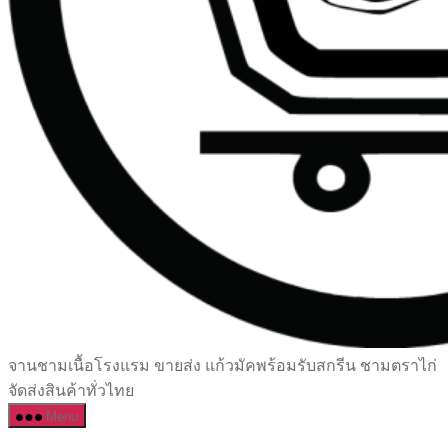
เซรามิค
จานชามเนื้อโรงแรม ขายส่ง แก้วมัคพร้อมรับสกรีน ชามตราไก่
ครบ
จัดส่งสินค้าทั่วไทย
ครัน
Menu
ราคา