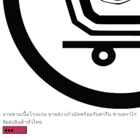
เซรามิค
จานชามเนื้อโรงแรม ขายส่ง แก้วมัคพร้อมรับสกรีน ชามตราไก่
ครบ
จัดส่งสินค้าทั่วไทย
ครัน
Menu
ราคา