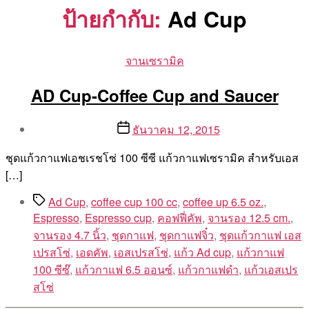
ป้ายกำกับ:
Ad Cup
Categories
จานเซรามิค
AD Cup-Coffee Cup and Saucer
Post
Post
ธันวาคม 12, 2015
author
date
By
ชุดแก้วกาแฟเอชเรชโซ่ 100 ซีซี แก้วกาแฟเซรามิค สำหรับเอส
Aea
[…]
Tags
Ad Cup
,
coffee cup 100 cc
,
coffee up 6.5 oz.
,
Espresso
,
Espresso cup
,
คอฟฟี่คัพ
,
จานรอง 12.5 cm.
,
จานรอง 4.7 นิ้ว
,
ชุดกาแฟ
,
ชุดกาแฟจิ๋ว
,
ชุดแก้วกาแฟ เอส
เปรสโซ่
,
เอดคัพ
,
เอสเปรสโซ่
,
แก้ว Ad cup
,
แก้วกาแฟ
100 ซีซ๊
,
แก้วกาแฟ 6.5 ออนซ์
,
แก้วกาแฟดำ
,
แก้วเอสเปร
สโซ่