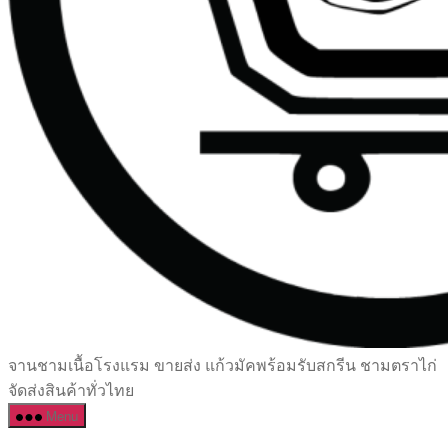
เซรามิค
จานชามเนื้อโรงแรม ขายส่ง แก้วมัคพร้อมรับสกรีน ชามตราไก่
ครบ
จัดส่งสินค้าทั่วไทย
ครัน
Menu
ราคา