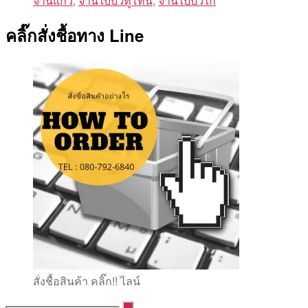
จานแก้ว
,
จานใบบัวทูโทน
,
จานใบบัวไก่
คลิ๊กสั่งชื้อทาง Line
สั่งชื้อสินค้า คลิ๊ก!! ไลน์