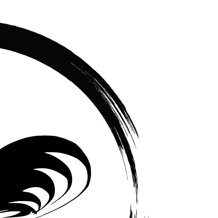
เซรามิค
ครบ
ครัน
ราคา
โรงงาน