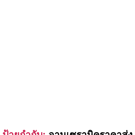
ป้ายกำกับ:
จานเซรามิคราคาส่ง