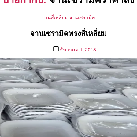
Categories
จานสี่เหลี่ยม
จานเซรามิค
จานเซรามิคทรงสี่เหลี่ยม
Post
ธันวาคม 1, 2015
date