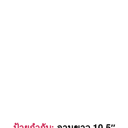
ป้ายกำกับ:
จานขาว 10.5″