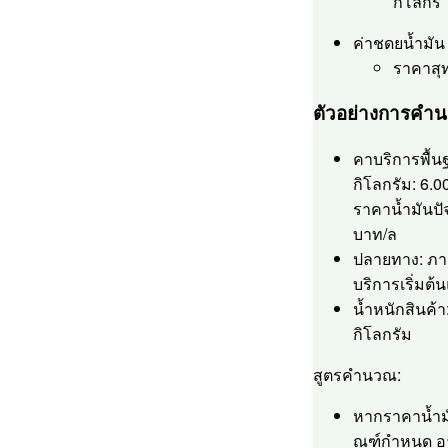
กิโลกร
ค่าชดยน้ำมัน
ราคาสุ
ตัวอย่างการคำน
คาบริการพื้น
กิโลกรัม: 6.0
ราคาน้ำมันปัจ
บาท/ล
ปลายทาง: ภาค
บริการเริ่มต้น
น้ำหนักสินค้า
กิโลกรัม
สูตรคำนวณ:
หากราคาน้ำมั
ณฑ์กำหนด อ