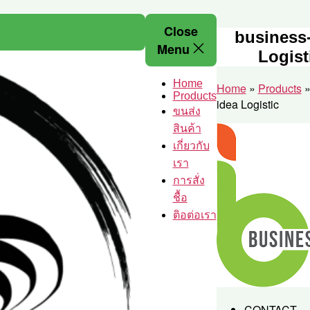
Skip
Close
to
business
the
Menu
Logist
content
เซรามิค
ครบ
Home
Home
»
Products
ครัน
Products
idea Logistic
ราคา
ขนส่ง
โรงงาน
สินค้า
เกี่ยวกับ
เรา
การสั่ง
ชื้อ
ติอต่อเรา
CONTACT