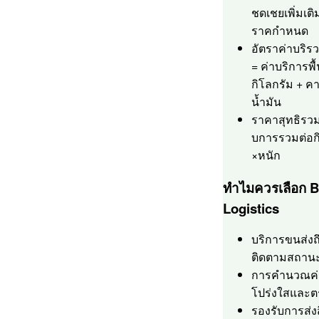
ชดเชยเพิ่มเต
ราคกำหนด
อัตราค่าบริรว
= ค่าบริการพื
กิโลกรัม + ค
น้ำมัน
ราคาสุทธิรวม
บการรวมต่อก
×หนัก
ทำไมควรเลือก B
Logistics
บริการขนส่งถึง
ติดตามสถานะ
การคำนวณค่า
โปร่งใสและต
รองรับการส่ง