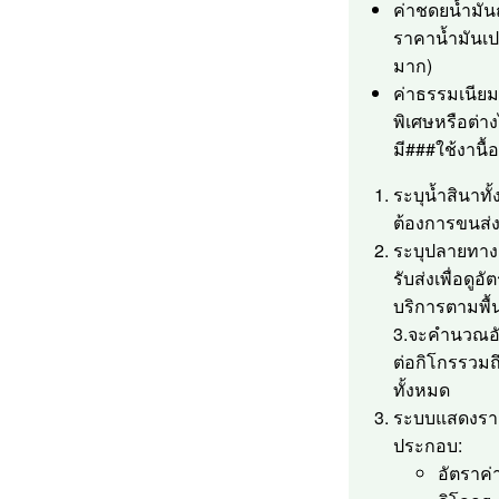
ค่าชดยน้ำมั
ราคาน้ำมันเป
มาก)
ค่าธรรมเนียม
พิเศษหรือต่าง
มี###ใช้งานื้
ระบุน้ำสินาทั้
ต้องการขนส่ง
ระบุปลายทาง ห
รับส่งเพื่อดูอั
บริการตามพื้น
3.จะคำนวณอั
ต่อกิโกรรวม
ทั้งหมด
ระบบแสดงราย
ประกอบ:
อัตราค่