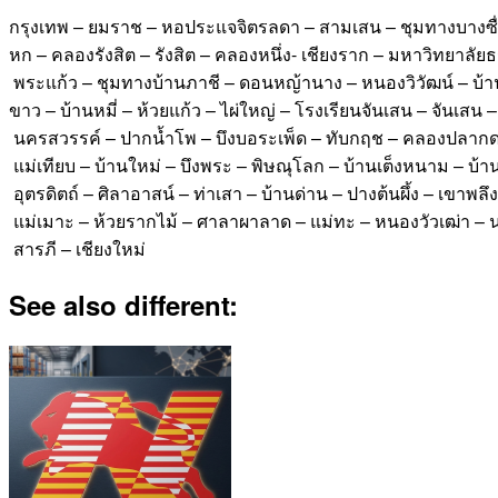
กรุงเทพ – ยมราช – หอประแจจิตรลดา – สามเสน – ชุมทางบางซื่อ
หก – คลองรังสิต – รังสิต – คลองหนึ่ง- เชียงราก – มหาวิทยาล
พระแก้ว – ชุมทางบ้านภาชี – ดอนหญ้านาง – หนองวิวัฒน์ – บ้า
ขาว – บ้านหมี่ – ห้วยแก้ว – ไผ่ใหญ่ – โรงเรียนจันเสน – จันเส
นครสวรรค์ – ปากน้ำโพ – บึงบอระเพ็ด – ทับกฤช – คลองปลากด – 
แม่เทียบ – บ้านใหม่ – บึงพระ – พิษณุโลก – บ้านเต็งหนาม – บ้าน
อุตรดิตถ์ – ศิลาอาสน์ – ท่าเสา – บ้านด่าน – ปางต้นผึ้ง – เขาพล
แม่เมาะ – ห้วยรากไม้ – ศาลาผาลาด – แม่ทะ – หนองวัวเฒ่า – น
สารภี – เชียงใหม่
See also different: