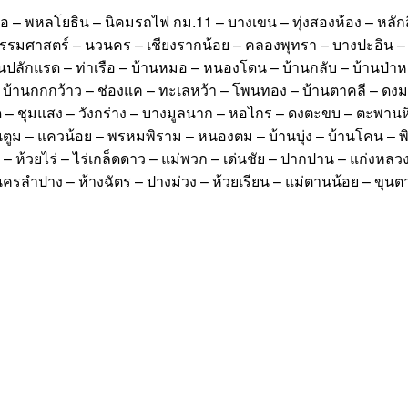
 – พหลโยธิน – นิคมรถไฟ กม.11 – บางเขน – ทุ่งสองห้อง – หลักส
ัยธรรมศาสตร์ – นวนคร – เชียงรากน้อย – คลองพุทรา – บางปะอิน –
นปลักแรด – ท่าเรือ – บ้านหมอ – หนองโดน – บ้านกลับ – บ้านป่า
น – บ้านกกกว้าว – ช่องแค – ทะเลหว้า – โพนทอง – บ้านตาคลี – ดง
ชุมแสง – วังกร่าง – บางมูลนาก – หอไกร – ดงตะขบ – ตะพานหิน – ห
ตูม – แควน้อย – พรหมพิราม – หนองตม – บ้านบุ่ง – บ้านโคน – พิชั
ึง – ห้วยไร่ – ไร่เกล็ดดาว – แม่พวก – เด่นชัย – ปากปาน – แก่งหลว
ครลำปาง – ห้างฉัตร – ปางม่วง – ห้วยเรียน – แม่ตานน้อย – ขุนต