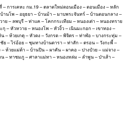
ี่ – การเคหะ กม.19 – ตลาดใหม่ดอนเมือง – ดอนเมือง – หลัก
 บ้านโพ – อยุธยา – บ้านม้า – มาบพระจันทร์ – บ้านดอนกลาง –
หวาย – ลพบุรี – ท่าแค – โคกกระเทียม – หนองเต่า – หนองทราย
มะกุ – หัวหวาย – หนองโพ – หัวงิ้ว – เนินมะกอก – เขาทอง –
้วยเกตุ – หัวดง – วังกรด – พิจิตร – ท่าฬ่อ – บางกระทุ่ม –
ย – ไร่อ้อย – ชุมทางบ้านดารา – ท่าสัก – ตรอน – วังกะพี้ –
ง – ห้วยแม่ต้า – บ้านปิน – ผาคัน – ผาคอ – ปางป๋วย – แม่จาง –
าน – ทาชมภู – ศาลาแม่ทา – หนองหล่ม – ลำพูน – ป่าเส้า –