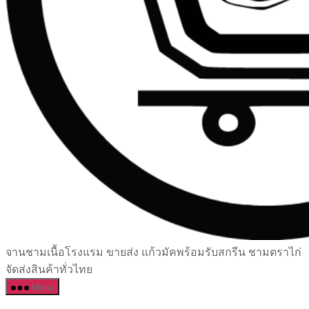
เซรามิค
จานชามเนื้อโรงแรม ขายส่ง แก้วมัคพร้อมรับสกรีน ชามตราไก่
ครบ
จัดส่งสินค้าทั่วไทย
ครัน
Menu
ราคา