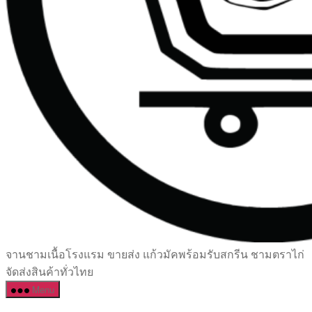
เซรามิค
จานชามเนื้อโรงแรม ขายส่ง แก้วมัคพร้อมรับสกรีน ชามตราไก่
ครบ
จัดส่งสินค้าทั่วไทย
ครัน
Menu
ราคา