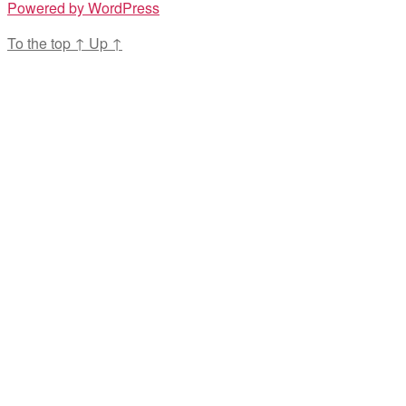
Powered by WordPress
To the top
↑
Up
↑