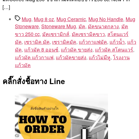
[…]
Tags
Mug
,
Mug 8 oz
,
Mug Ceramic
,
Mug No Handle
,
Mug
Stoneware
,
Stoneware Mug
,
มัค
,
มัคขนาดกลาง
,
มัค
ขาว 250 cc
,
มัคเซรามิกส์
,
มัคเซรามิคขาว
,
สโตนแวร์
มัค
,
เซรามิค มัค
,
เซรามิคมัค
,
แก้วกาแฟมัค
,
แก้วน้ำ
,
แก้ว
มัค
,
แก้วมัค 8 ออนช์
,
แก้วมัค ขายส่ง
,
แก้วมัค สโตนแวร์
,
แก้วมัค แก้วกาแฟ
,
แก้วมัคขายส่ง
,
แก้วไม่มีหู
,
โรงงาน
แก้วมัค
คลิ๊กสั่งชื้อทาง Line