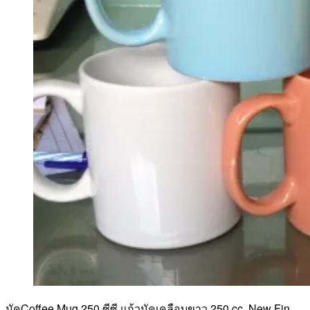
มัคCoffee Mug 250 ซีซี แก้วมัคเคลือบขาว 250 cc. New Fin