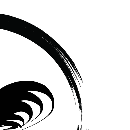
เซรามิค
ครบ
ครัน
ราคา
โรงงาน