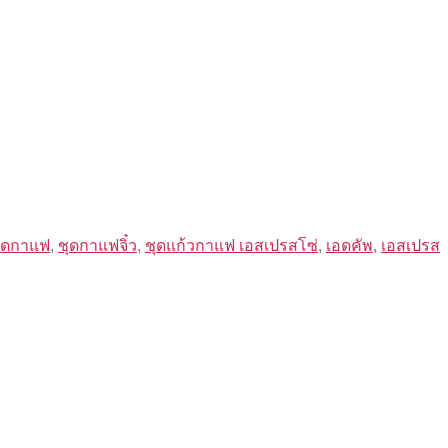
ุดกาแฟ
,
ชุดกาแฟจิ๋ว
,
ชุดแก้วกาแฟ เอสเปรสโซ่
,
เอดคัพ
,
เอสเปรส