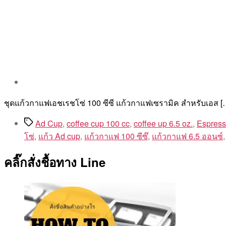
Post
author
By
ชุดแก้วกาแฟเอชเรชโซ่ 100 ซีซี แก้วกาแฟเซรามิค สำหรับเอส [
Aea
Tags
Ad Cup
,
coffee cup 100 cc
,
coffee up 6.5 oz.
,
Espres
โซ่
,
แก้ว Ad cup
,
แก้วกาแฟ 100 ซีซ๊
,
แก้วกาแฟ 6.5 ออนซ์
คลิ๊กสั่งชื้อทาง Line