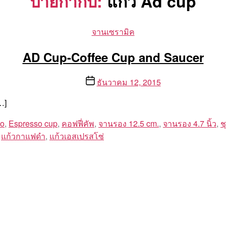
ป้ายกำกับ:
แก้ว Ad cup
Categories
จานเซรามิค
AD Cup-Coffee Cup and Saucer
Post
ธันวาคม 12, 2015
date
…]
so
,
Espresso cup
,
คอฟฟี่คัพ
,
จานรอง 12.5 cm.
,
จานรอง 4.7 นิ้ว
,
ช
,
แก้วกาแฟดำ
,
แก้วเอสเปรสโซ่