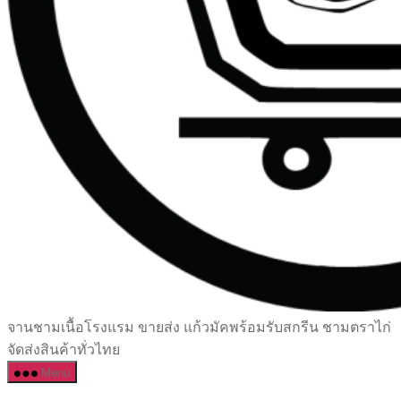
เซรามิค
จานชามเนื้อโรงแรม ขายส่ง แก้วมัคพร้อมรับสกรีน ชามตราไก่
ครบ
จัดส่งสินค้าทั่วไทย
ครัน
Menu
ราคา