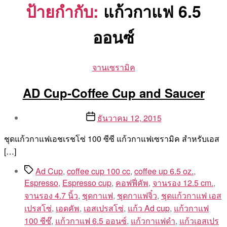
ป้ายกำกับ:
แก้วกาแฟ 6.5
ออนซ์
Categories
จานเซรามิค
AD Cup-Coffee Cup and Saucer
Post
Post
ธันวาคม 12, 2015
author
date
By
ชุดแก้วกาแฟเอชเรชโซ่ 100 ซีซี แก้วกาแฟเซรามิค สำหรับเอส
Aea
[…]
Tags
Ad Cup
,
coffee cup 100 cc
,
coffee up 6.5 oz.
,
Espresso
,
Espresso cup
,
คอฟฟี่คัพ
,
จานรอง 12.5 cm.
,
จานรอง 4.7 นิ้ว
,
ชุดกาแฟ
,
ชุดกาแฟจิ๋ว
,
ชุดแก้วกาแฟ เอส
เปรสโซ่
,
เอดคัพ
,
เอสเปรสโซ่
,
แก้ว Ad cup
,
แก้วกาแฟ
100 ซีซ๊
,
แก้วกาแฟ 6.5 ออนซ์
,
แก้วกาแฟดำ
,
แก้วเอสเปร