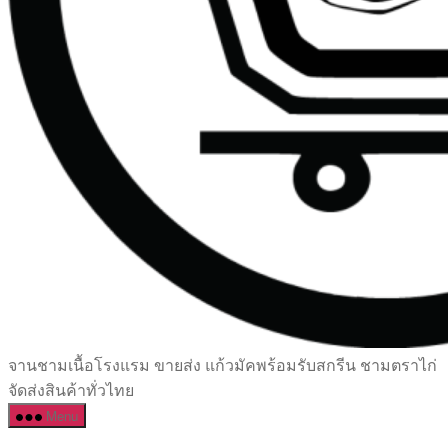
เซรามิค
จานชามเนื้อโรงแรม ขายส่ง แก้วมัคพร้อมรับสกรีน ชามตราไก่
ครบ
จัดส่งสินค้าทั่วไทย
ครัน
Menu
ราคา