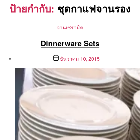
ป้ายกำกับ:
ชุดกาแฟจานรอง
Categories
จานเซรามิค
Dinnerware Sets
Post
Post
ธันวาคม 10, 2015
author
date
By
Aea