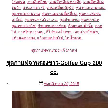
โรงแรม
,
จานสี่เหลี่ยม
,
จานสี่เหลี่ยมทรงลึก
,
จานสีเหลี่ยม
ผืนผ้า
,
จานเปลทรงรี
,
จานเหลี่ยมจัตุรัส
,
ชุดกาแฟจานกลม
,
ชุดกาแฟจานรอง
,
ชุดกาแฟจานสี่เหลี่ยม
,
ชุดกาแฟจาน
เหลี่ยม
,
ชุดจานชามโรงแรม
,
ชุดถ้วยชาม
,
ชุดเซรามิค
,
ชุดเอสเปรสโซ่
,
ถ้วยชามทรงซ้อน
,
ถ้วยซอส-น้ำจิ้ม
,
ถาด
ไข่
,
ถาดไข่ทรงกลม
,
ที่ใส่ซองน้ำตาล
,
เอสเปรสโซ่คัพ
,
แก้วมัคทรงสูง
,
แก้วเอสเปรสโซ่
,
โถน้ำตาล
Categories
ชุดกาแฟจานรอง
แก้วกาแฟ
ชุดกาแฟจานรองขาว-Coffee Cup 200
cc.
Post
Post
พฤศจิกายน 29, 2015
author
date
By
Aea