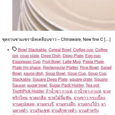
ชุดจานชามเซรามิคเคลือบขาว – Chinaware, New fine C […]
Tags
Bowl Stackable
,
Cereal Bowl
,
Coffee cup
,
Coffee
pot
,
coup plate
,
Deep Dish
,
Deep Plate
,
Egg cup
,
Esspresso Cup
,
Fruit Bowl
,
Latte Mug
,
Pasta Plate
,
Plate rim shape
,
Rectangular Platter
,
Rice Bowl
,
Salad
Bowl
,
sauce dish
,
Soup Bowl
,
Soup Cup
,
Soup Cup
Stackable
,
Square Deep Plate
,
square plate
,
Square
Saucer
,
sugar bowl
,
Sugar Pack Holder
,
Tea pot
,
ToothPick Holder
,
ก้าน้ำชา กาแฟ
,
กาน้ำชา-กาแฟ
,
ขวด
พริกไทย
,
ขวดเกลือ
,
ขวดไม้จิ้มฟัน
,
จานขาว กระเบื้อง
,
จานคูปเพลท
,
จานทรงรี
,
จานทรงลึก
,
จานทรงใบัว
,
จา
นพาสต้า
,
จานริมเชฟ
,
จานลึกพาสต้า
,
จานสำหรับ