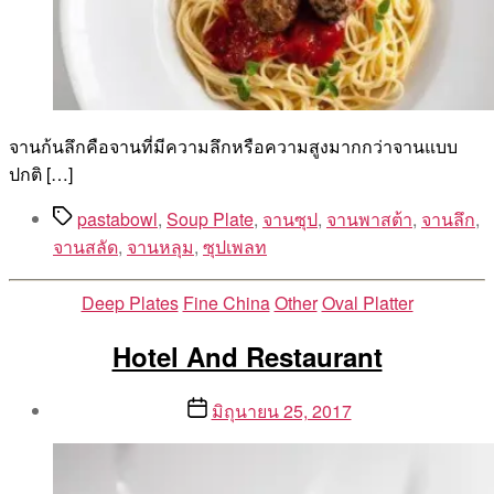
จานก้นลึกคือจานที่มีความลึกหรือความสูงมากกว่าจานแบบ
ปกติ […]
Tags
pastabowl
,
Soup Plate
,
จานซุป
,
จานพาสต้า
,
จานลึก
,
จานสลัด
,
จานหลุม
,
ซุปเพลท
Categories
Deep Plates
Fine China
Other
Oval Platter
Hotel And Restaurant
Post
Post
มิถุนายน 25, 2017
author
date
By
Aea