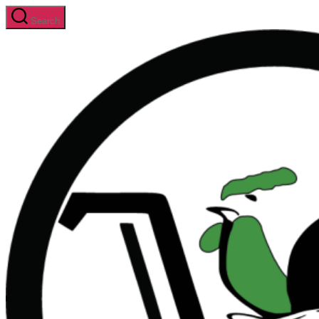
Skip
Search
to
the
content