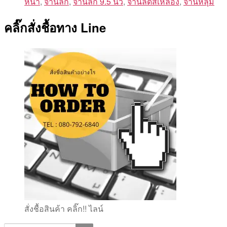
หน้า
,
จานลึก
,
จานลึก 9.5 นิ้ว
,
จานลึดสีเหลือง
,
จานหลุม
คลิ๊กสั่งชื้อทาง Line
สั่งชื้อสินค้า คลิ๊ก!! ไลน์