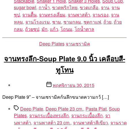
Stackable
,
Shaker 1 Hole
,
Shaker 3 Holes
,
Soup Cup
,
sugar bowl
,
กาน้ำ
,
ขวดพริกไทย
,
ขวดเกลือ
,
จาน
,
จาน
ซุป
,
จานตื้น
,
จานทรงเลี่ยม
,
จานพาสต้า
,
จานรอง
,
จาน
หลุม
,
จานโรงแรม
,
ชาม
,
ชามกลม
,
ชุดกาแฟ
,
ถ้วย
,
ถ้วย
กลม
,
ถ้วยซุป
,
มัก
,
แก้ว
,
โถนม
,
โถน้ำตาล
Categories
Deep Plates
จานเซรามิค
จานทรงลึก-Soup Plate 9.0 นิ้ว เคลือบสี-
ทูโทน
Post
Post
พฤศจิกายน 30, 2015
author
date
By
Deep Plate 9″ – จานเซรามิคก้นลึกขนาดความกว้ […]
Aea
Tags
Deep Plate
,
Deep Plate 23 cm.
,
Pasta Plat
,
Soup
Plates
,
จานกระเบื้องทรงลึก
,
จานกระเบื้องลึก
,
จา
นพาสต้า
,
จานพาสต้า 23 cm.
,
จานพาสต้าสีเขียว
,
จานราด