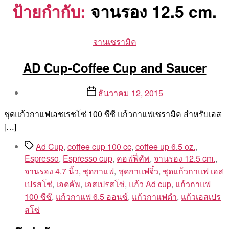
ป้ายกำกับ:
จานรอง 12.5 cm.
Categories
จานเซรามิค
AD Cup-Coffee Cup and Saucer
Post
Post
ธันวาคม 12, 2015
author
date
By
ชุดแก้วกาแฟเอชเรชโซ่ 100 ซีซี แก้วกาแฟเซรามิค สำหรับเอส
Aea
[…]
Tags
Ad Cup
,
coffee cup 100 cc
,
coffee up 6.5 oz.
,
Espresso
,
Espresso cup
,
คอฟฟี่คัพ
,
จานรอง 12.5 cm.
,
จานรอง 4.7 นิ้ว
,
ชุดกาแฟ
,
ชุดกาแฟจิ๋ว
,
ชุดแก้วกาแฟ เอส
เปรสโซ่
,
เอดคัพ
,
เอสเปรสโซ่
,
แก้ว Ad cup
,
แก้วกาแฟ
100 ซีซ๊
,
แก้วกาแฟ 6.5 ออนซ์
,
แก้วกาแฟดำ
,
แก้วเอสเปร
สโซ่