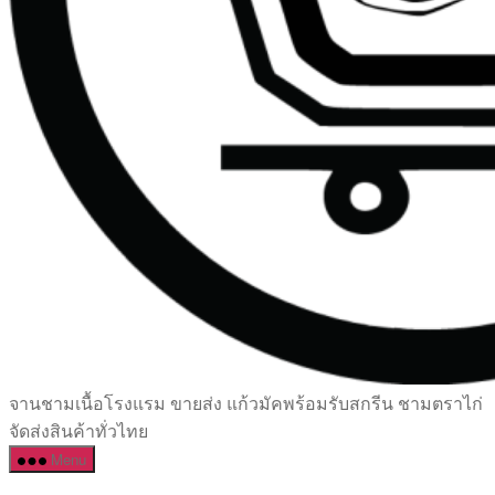
เซรามิค
จานชามเนื้อโรงแรม ขายส่ง แก้วมัคพร้อมรับสกรีน ชามตราไก่
ครบ
จัดส่งสินค้าทั่วไทย
ครัน
Menu
ราคา