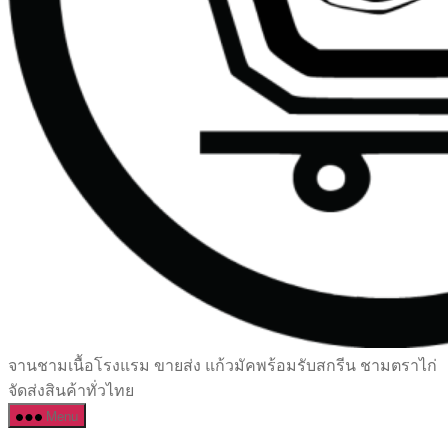
เซรามิค
จานชามเนื้อโรงแรม ขายส่ง แก้วมัคพร้อมรับสกรีน ชามตราไก่
ครบ
จัดส่งสินค้าทั่วไทย
ครัน
Menu
ราคา