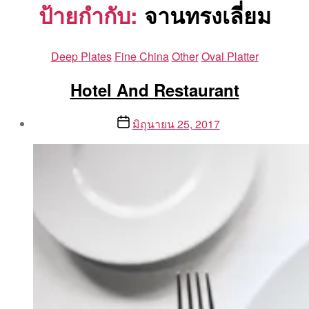
ป้ายกำกับ:
จานทรงเลี่ยม
Categories
Deep Plates
Fine China
Other
Oval Platter
Hotel And Restaurant
Post
Post
มิถุนายน 25, 2017
author
date
By
Aea