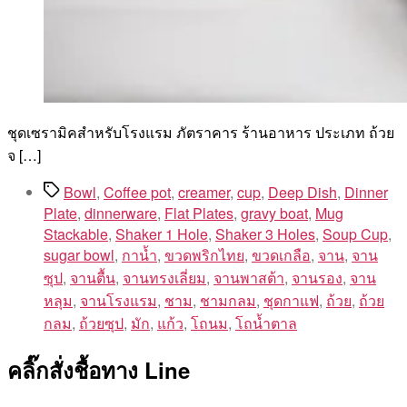
ชุดเซรามิคสำหรับโรงแรม ภัตราคาร ร้านอาหาร ประเภท ถ้วย
จ […]
Tags
Bowl
,
Coffee pot
,
creamer
,
cup
,
Deep Dish
,
Dinner
Plate
,
dinnerware
,
Flat Plates
,
gravy boat
,
Mug
Stackable
,
Shaker 1 Hole
,
Shaker 3 Holes
,
Soup Cup
,
sugar bowl
,
กาน้ำ
,
ขวดพริกไทย
,
ขวดเกลือ
,
จาน
,
จาน
ซุป
,
จานตื้น
,
จานทรงเลี่ยม
,
จานพาสต้า
,
จานรอง
,
จาน
หลุม
,
จานโรงแรม
,
ชาม
,
ชามกลม
,
ชุดกาแฟ
,
ถ้วย
,
ถ้วย
กลม
,
ถ้วยซุป
,
มัก
,
แก้ว
,
โถนม
,
โถน้ำตาล
คลิ๊กสั่งชื้อทาง Line