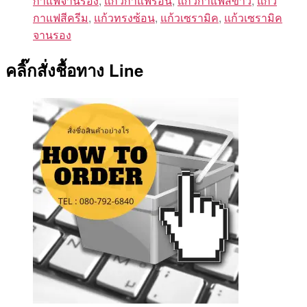
กาแฟจานรอง
,
แก้วกาแฟร้อน
,
แก้วกาแฟสีขาว
,
แก้ว
กาแฟสีครีม
,
แก้วทรงซ้อน
,
แก้วเซรามิค
,
แก้วเซรามิค
จานรอง
คลิ๊กสั่งชื้อทาง Line