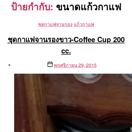
ป้ายกำกับ:
ขนาดแก้วกาแฟ
Categories
ชุดกาแฟจานรอง
แก้วกาแฟ
ชุดกาแฟจานรองขาว-Coffee Cup 200
cc.
Post
Post
พฤศจิกายน 29, 2015
author
date
By
Aea