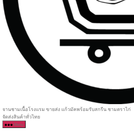
เซรามิค
จานชามเนื้อโรงแรม ขายส่ง แก้วมัคพร้อมรับสกรีน ชามตราไก่
ครบ
จัดส่งสินค้าทั่วไทย
ครัน
Menu
ราคา