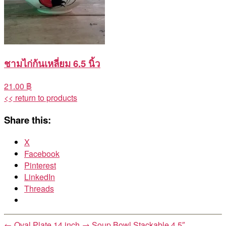
ชามไก่ก้นเหลี่ยม 6.5 นิ้ว
21.00 ฿
<< return to products
Share this:
X
Facebook
Pinterest
LinkedIn
Threads
←
Oval Plate 14 inch
→
Soup Bowl Stackable 4.5″