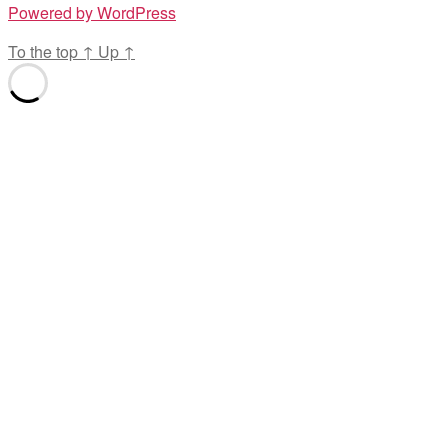
Powered by WordPress
To the top
↑
Up
↑