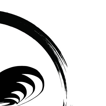
เซรามิค
ครบ
ครัน
ราคา
โรงงาน