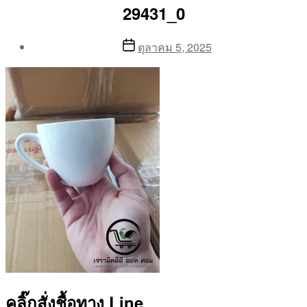
29431_0
Post
Post
ตุลาคม 5, 2025
author
date
By
Aea
คลิ๊กสั่งชื้อทาง Line