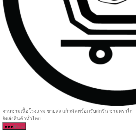
เซรามิค
จานชามเนื้อโรงแรม ขายส่ง แก้วมัคพร้อมรับสกรีน ชามตราไก่
ครบ
จัดส่งสินค้าทั่วไทย
ครัน
Menu
ราคา