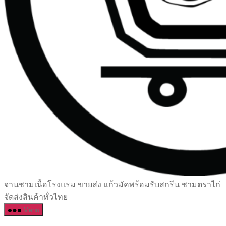
เซรามิค
จานชามเนื้อโรงแรม ขายส่ง แก้วมัคพร้อมรับสกรีน ชามตราไก่
ครบ
จัดส่งสินค้าทั่วไทย
ครัน
Menu
ราคา