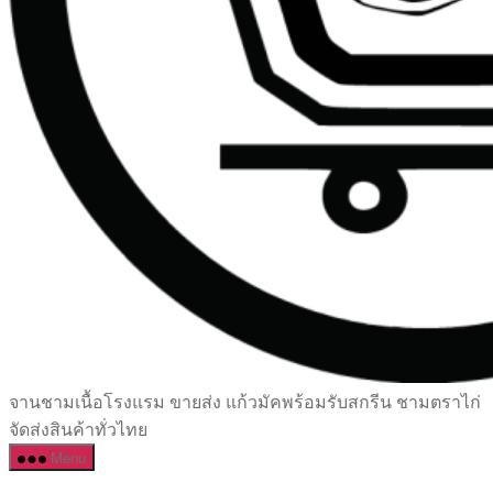
เซรามิค
จานชามเนื้อโรงแรม ขายส่ง แก้วมัคพร้อมรับสกรีน ชามตราไก่
ครบ
จัดส่งสินค้าทั่วไทย
ครัน
Menu
ราคา