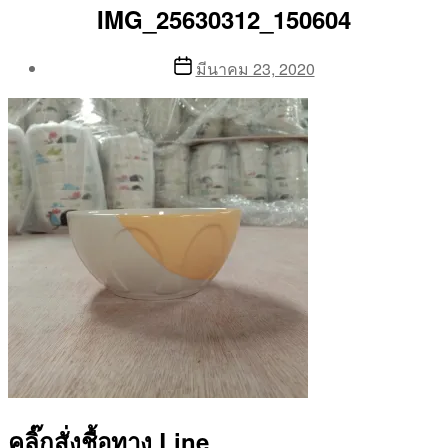
IMG_25630312_150604
Post
Post
มีนาคม 23, 2020
author
date
By
Aea
คลิ๊กสั่งชื้อทาง Line