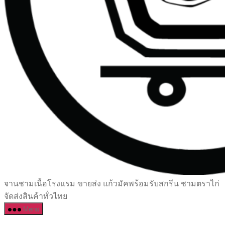
เซรามิค
จานชามเนื้อโรงแรม ขายส่ง แก้วมัคพร้อมรับสกรีน ชามตราไก่
ครบ
จัดส่งสินค้าทั่วไทย
ครัน
Menu
ราคา