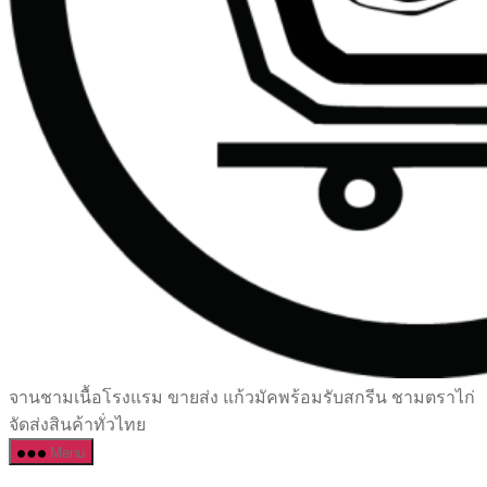
เซรามิค
จานชามเนื้อโรงแรม ขายส่ง แก้วมัคพร้อมรับสกรีน ชามตราไก่
ครบ
จัดส่งสินค้าทั่วไทย
ครัน
Menu
ราคา