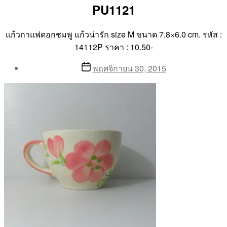
PU1121
แก้วกาแฟดอกชมพู แก้วน่ารัก size M ขนาด 7.8×6.0 cm. รหัส :
14112P ราคา : 10.50-
Post
Post
พฤศจิกายน 30, 2015
author
date
By
Aea