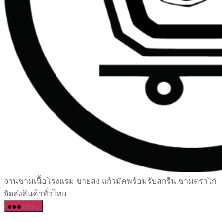
เซรามิค
จานชามเนื้อโรงแรม ขายส่ง แก้วมัคพร้อมรับสกรีน ชามตราไก่
ครบ
จัดส่งสินค้าทั่วไทย
ครัน
Menu
ราคา