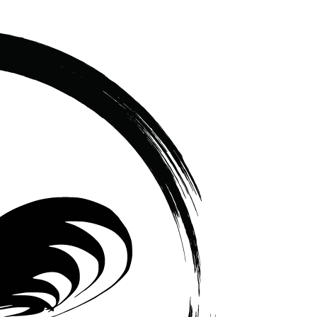
เซรามิค
ครบ
ครัน
ราคา
โรงงาน