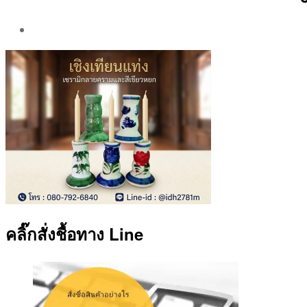
Post
author
By
Aea
คลิ๊กสั่งชื้อทาง Line