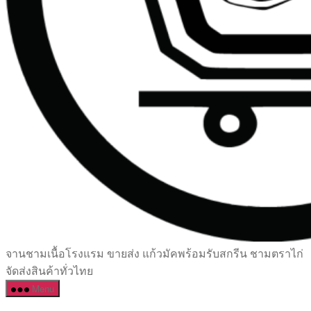
เซรามิค
จานชามเนื้อโรงแรม ขายส่ง แก้วมัคพร้อมรับสกรีน ชามตราไก่
ครบ
จัดส่งสินค้าทั่วไทย
ครัน
Menu
ราคา