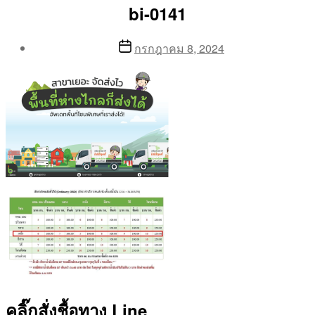
bi-0141
Post
Post
กรกฎาคม 8, 2024
author
date
By
Aea
คลิ๊กสั่งชื้อทาง Line