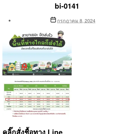
bi-0141
Post
Post
กรกฎาคม 8, 2024
author
date
By
Aea
คลิ๊กสั่งชื้อทาง Line