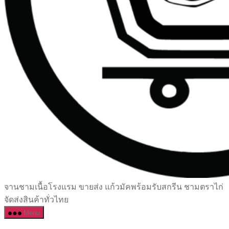
เซรามิค
จานชามเนื้อโรงแรม ขายส่ง แก้วมัคพร้อมรับสกรีน ชามตราไก่
ครบ
จัดส่งสินค้าทั่วไทย
ครัน
Menu
ราคา