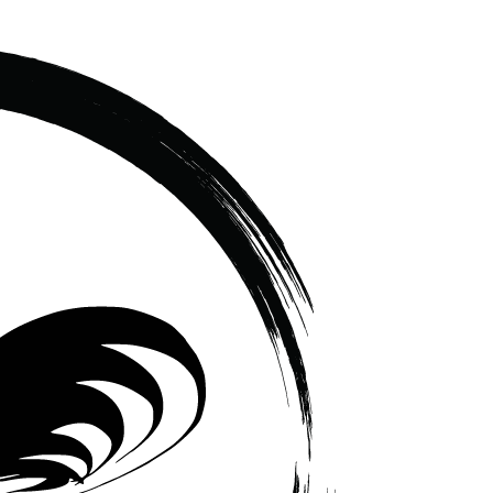
เซรามิค
ครบ
ครัน
ราคา
โรงงาน