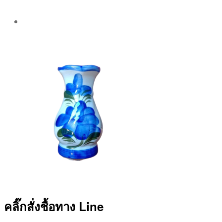
Post
author
By
Aea
คลิ๊กสั่งชื้อทาง Line