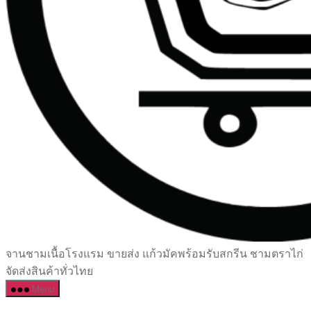
เซรามิค
จานชามเนื้อโรงแรม ขายส่ง แก้วมัคพร้อมรับสกรีน ชามตราไก่
ครบ
จัดส่งสินค้าทั่วไทย
ครัน
Menu
ราคา