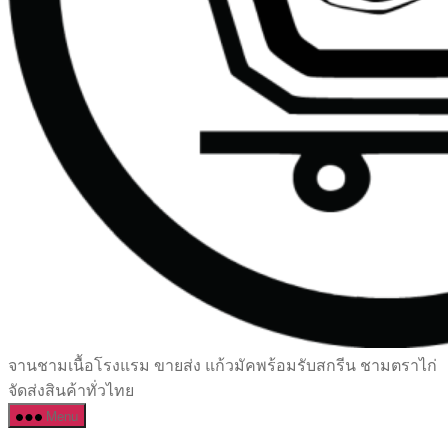
เซรามิค
จานชามเนื้อโรงแรม ขายส่ง แก้วมัคพร้อมรับสกรีน ชามตราไก่
ครบ
จัดส่งสินค้าทั่วไทย
ครัน
Menu
ราคา