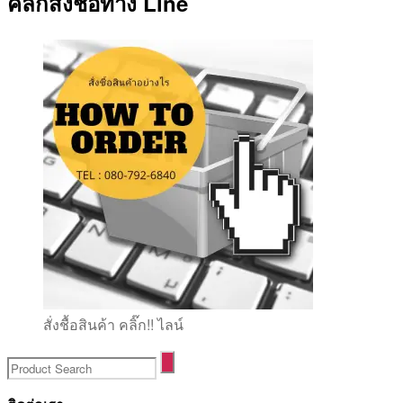
คลิ๊กสั่งชื้อทาง Line
สั่งชื้อสินค้า คลิ๊ก!! ไลน์