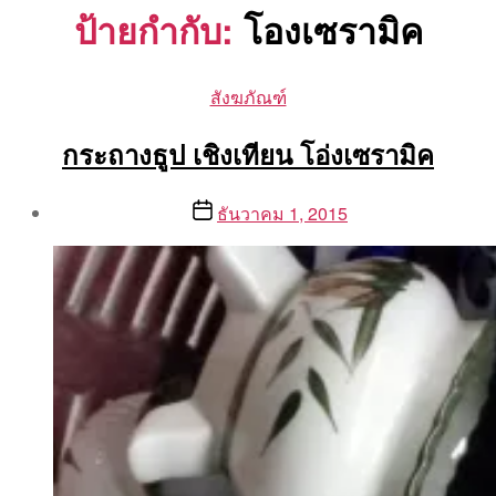
ป้ายกำกับ:
โองเซรามิค
Categories
สังฆภัณฑ์
กระถางธูป เชิงเทียน โอ่งเซรามิค
Post
Post
ธันวาคม 1, 2015
author
date
By
Aea