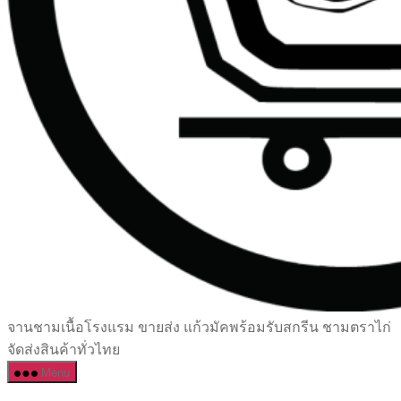
เซรามิค
จานชามเนื้อโรงแรม ขายส่ง แก้วมัคพร้อมรับสกรีน ชามตราไก่
ครบ
จัดส่งสินค้าทั่วไทย
ครัน
Menu
ราคา