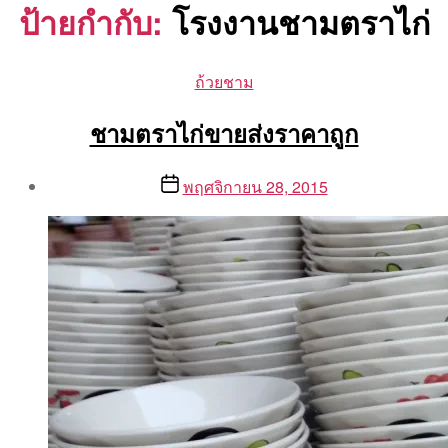
ป้ายกำกับ:
โรงงานชามตราไก่
Categories
ถ้วยชาม
ชามตราไก่ขายส่งราคาถูก
Post
Post
พฤศจิกายน 28, 2015
author
date
By
Aea