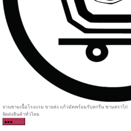
เซรามิค
จานชามเนื้อโรงแรม ขายส่ง แก้วมัคพร้อมรับสกรีน ชามตราไก่
ครบ
จัดส่งสินค้าทั่วไทย
ครัน
Menu
ราคา