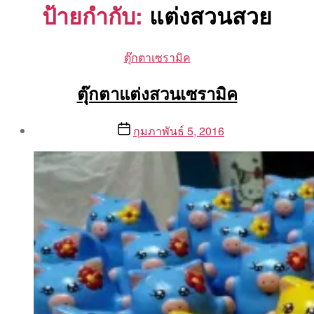
ป้ายกำกับ:
แต่งสวนสวย
Categories
ตุ๊กตาเซรามิค
ตุุ๊กตาแต่งสวนเซรามิค
Post
Post
กุมภาพันธ์ 5, 2016
author
date
By
Aea