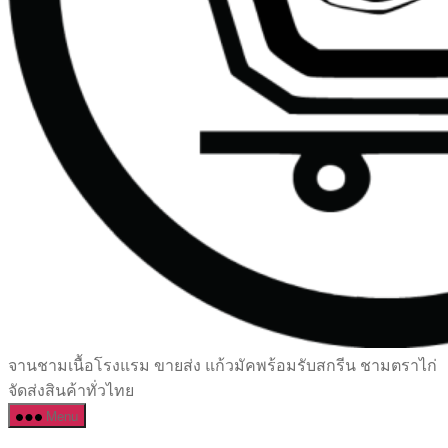
เซรามิค
จานชามเนื้อโรงแรม ขายส่ง แก้วมัคพร้อมรับสกรีน ชามตราไก่
ครบ
จัดส่งสินค้าทั่วไทย
ครัน
Menu
ราคา