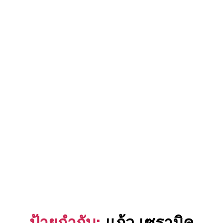
ป้ายกำกับ:
แก้ว เซรามิค