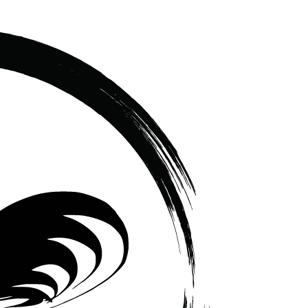
เซรามิค
ครบ
ครัน
ราคา
โรงงาน