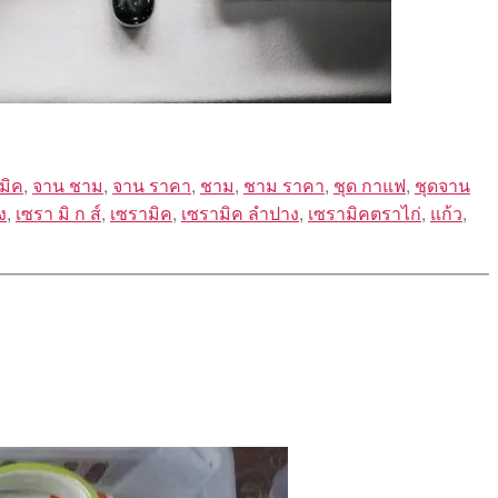
มิค
,
จาน ชาม
,
จาน ราคา
,
ชาม
,
ชาม ราคา
,
ชุด กาแฟ
,
ชุดจาน
ง
,
เซรา มิ ก ส์
,
เซรามิค
,
เซรามิค ลำปาง
,
เซรามิคตราไก่
,
แก้ว
,