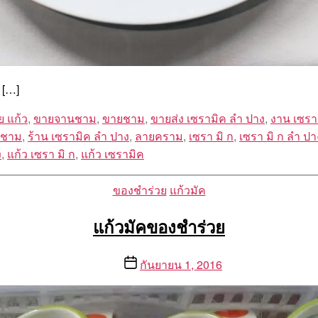
 […]
ย แก้ว
,
ขายจานชาม
,
ขายชาม
,
ขายส่ง เซรามิค ลํา ปาง
,
งาน เซรา
 ชาม
,
ร้าน เซรามิค ลํา ปาง
,
ลายคราม
,
เซรา มิ ก
,
เซรา มิ ก ลํา ปา
ง
,
แก้ว เซรา มิ ก
,
แก้ว เซรามิค
Categories
ของชำร่วย
แก้วมัค
แก้วมัคของชำร่วย
Post
กันยายน 1, 2016
date