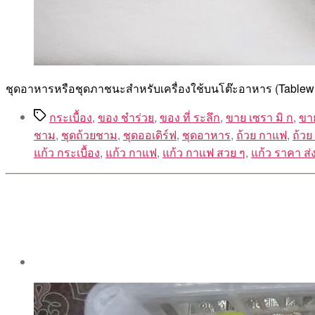
ชุดอาหารหรือชุดภาชนะสำหรับเครื่องใช้บนโต๊ะอาหาร (Tablew
Tags
กระเบื้อง
,
ของ ชำร่วย
,
ของ ที่ ระลึก
,
ขาย เซรา มิ ก
,
ขา
ชาม
,
ชุดถ้วยชาม
,
ชุดออเดิร์ฟ
,
ชุดอาหาร
,
ถ้วย กาแฟ
,
ถ้วย
แก้ว กระเบื้อง
,
แก้ว กาแฟ
,
แก้ว กาแฟ สวย ๆ
,
แก้ว ราคา ส่
Post
author
By
Aea