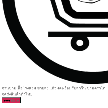
เซรามิค
จานชามเนื้อโรงแรม ขายส่ง แก้วมัคพร้อมรับสกรีน ชามตราไก่
ครบ
จัดส่งสินค้าทั่วไทย
ครัน
Menu
ราคา