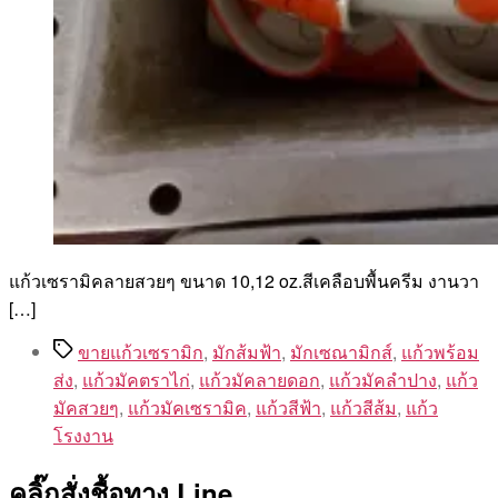
แก้วเซรามิคลายสวยๆ ขนาด 10,12 oz.สีเคลือบพื้นครีม งานวา
[…]
Tags
ขายแก้วเซรามิก
,
มักส้มฟ้า
,
มักเซณามิกส์
,
แก้วพร้อม
ส่ง
,
แก้วมัคตราไก่
,
แก้วมัคลายดอก
,
แก้วมัคลำปาง
,
แก้ว
มัคสวยๆ
,
แก้วมัคเซรามิค
,
แก้วสีฟ้า
,
แก้วสีส้ม
,
แก้ว
โรงงาน
คลิ๊กสั่งชื้อทาง Line