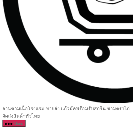
เซรามิค
จานชามเนื้อโรงแรม ขายส่ง แก้วมัคพร้อมรับสกรีน ชามตราไก่
ครบ
จัดส่งสินค้าทั่วไทย
ครัน
Menu
ราคา